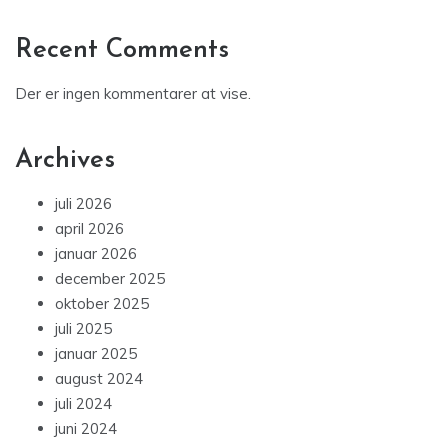
Recent Comments
Der er ingen kommentarer at vise.
Archives
juli 2026
april 2026
januar 2026
december 2025
oktober 2025
juli 2025
januar 2025
august 2024
juli 2024
juni 2024