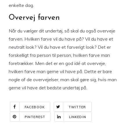
enkelte dag.
Overvej farven
Når du vælger dit undertøj, så skal du også overveje
farven. Hvilken farve vil du have på? Vil du have et
neutralt look? Vil du have et farverigt look? Det er
forskelligt fra person til person, hvilken farve man
foretrækker. Men det er en god idé at overveje,
hvilken farve man gerne vil have på. Dette er bare
nogle af de overvejelser, man skal gøre sig, hvis man
gerne vil have det bedste undertøj på.
FACEBOOK
TWITTER
PINTEREST
LINKEDIN