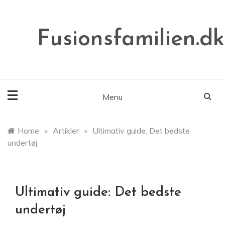
Skip
to
content
Fusionsfamilien.dk
Menu
Home
»
Artikler
»
Ultimativ guide: Det bedste
undertøj
Ultimativ guide: Det bedste
undertøj