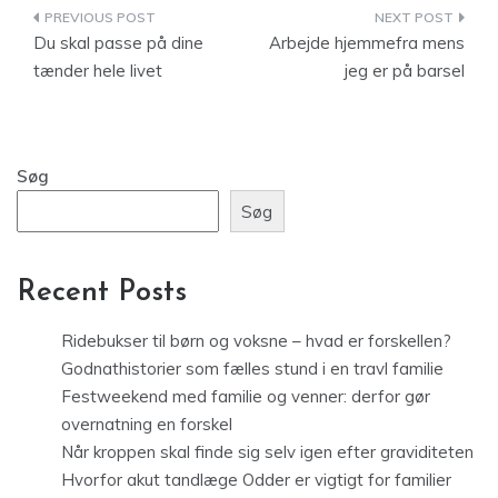
Indlægsnavigation
Du skal passe på dine
Arbejde hjemmefra mens
tænder hele livet
jeg er på barsel
Søg
Søg
Recent Posts
Ridebukser til børn og voksne – hvad er forskellen?
Godnathistorier som fælles stund i en travl familie
Festweekend med familie og venner: derfor gør
overnatning en forskel
Når kroppen skal finde sig selv igen efter graviditeten
Hvorfor akut tandlæge Odder er vigtigt for familier