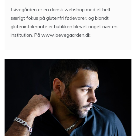
Løvegården er en dansk webshop med et helt
særligt fokus på glutenfri fødevarer, og blandt
glutenintolerante er butikken blevet noget nær en
institution. På www.loevegaarden.dk