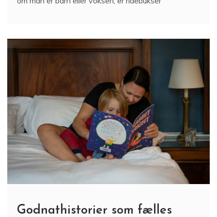
om man er barn eller voksen, er ridebukser
Godnathistorier som fælles