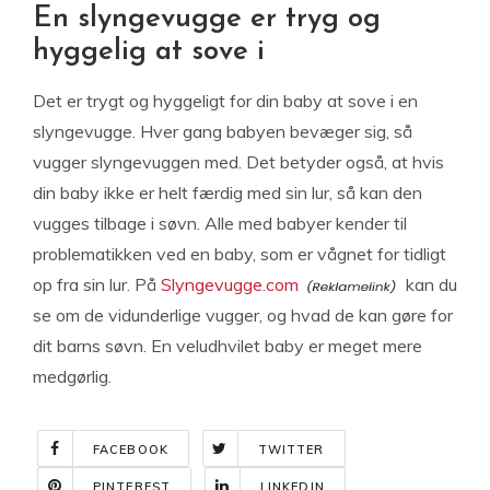
En slyngevugge er tryg og
hyggelig at sove i
Det er trygt og hyggeligt for din baby at sove i en
slyngevugge. Hver gang babyen bevæger sig, så
vugger slyngevuggen med. Det betyder også, at hvis
din baby ikke er helt færdig med sin lur, så kan den
vugges tilbage i søvn. Alle med babyer kender til
problematikken ved en baby, som er vågnet for tidligt
op fra sin lur. På
Slyngevugge.com
kan du
se om de vidunderlige vugger, og hvad de kan gøre for
dit barns søvn. En veludhvilet baby er meget mere
medgørlig.
FACEBOOK
TWITTER
PINTEREST
LINKEDIN