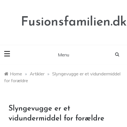
Skip
to
content
Fusionsfamilien.dk
Menu
Home
»
Artikler
»
Slyngevugge er et vidundermiddel
for forældre
Slyngevugge er et
vidundermiddel for forældre