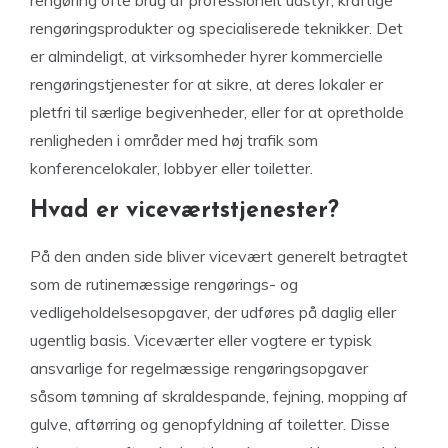
rengøring ofte brug af professionelt udstyr, kraftige
rengøringsprodukter og specialiserede teknikker. Det
er almindeligt, at virksomheder hyrer kommercielle
rengøringstjenester for at sikre, at deres lokaler er
pletfri til særlige begivenheder, eller for at opretholde
renligheden i områder med høj trafik som
konferencelokaler, lobbyer eller toiletter.
Hvad er viceværtstjenester?
På den anden side bliver vicevært generelt betragtet
som de rutinemæssige rengørings- og
vedligeholdelsesopgaver, der udføres på daglig eller
ugentlig basis. Viceværter eller vogtere er typisk
ansvarlige for regelmæssige rengøringsopgaver
såsom tømning af skraldespande, fejning, mopping af
gulve, aftørring og genopfyldning af toiletter. Disse