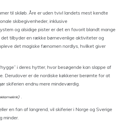
er til skiløb. Åre er uden tvivl landets mest kendte
ionale skibegivenheder, inklusive
stem og alsidige pister er det en favorit blandt mange
da det tilbyder en række børnevenlige aktiviteter og
 opleve det magiske fænomen nordlys, hvilket giver
 “hygge” i deres hytter, hvor besøgende kan slappe af
ne. Derudover er de nordiske køkkener berømte for at
 gør skiferien endnu mere mindeværdig.
.
ler en fan af langrend, vil skiferier i Norge og Sverige
g minder.