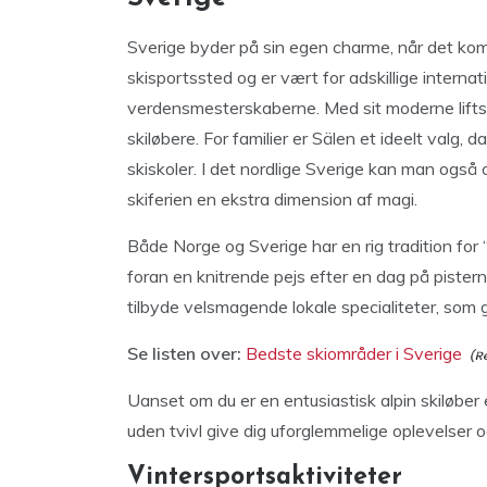
Sverige byder på sin egen charme, når det komm
skisportssted og er vært for adskillige internat
verdensmesterskaberne. Med sit moderne liftsy
skiløbere. For familier er Sälen et ideelt valg, 
skiskoler. I det nordlige Sverige kan man også
skiferien en ekstra dimension af magi.
Både Norge og Sverige har en rig tradition for
foran en knitrende pejs efter en dag på pister
tilbyde velsmagende lokale specialiteter, som
Se listen over:
Bedste skiområder i Sverige
Uanset om du er en entusiastisk alpin skiløber el
uden tvivl give dig uforglemmelige oplevelser o
Vintersportsaktiviteter