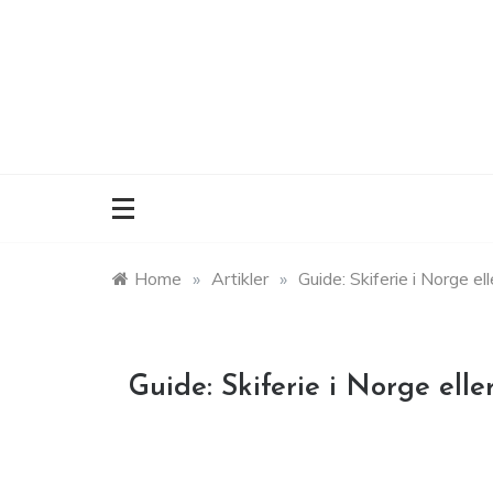
Skip
to
content
Home
»
Artikler
»
Guide: Skiferie i Norge el
Guide: Skiferie i Norge elle