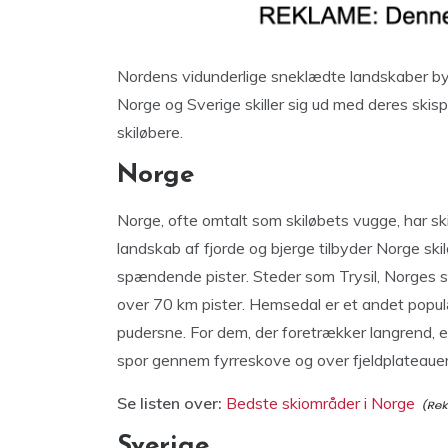
Nordens vidunderlige sneklædte landskaber byd
Norge og Sverige skiller sig ud med deres skis
skiløbere.
Norge
Norge, ofte omtalt som skiløbets vugge, har ski
landskab af fjorde og bjerge tilbyder Norge sk
spændende pister. Steder som Trysil, Norges stø
over 70 km pister. Hemsedal er et andet popul
pudersne. For dem, der foretrækker langrend, 
spor gennem fyrreskove og over fjeldplateauer
Se listen over:
Bedste skiområder i Norge
Sverige