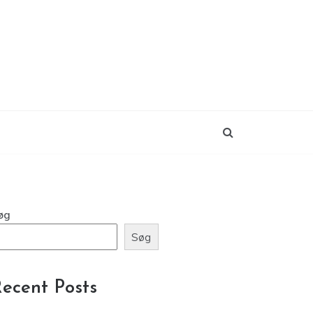
øg
Søg
ecent Posts