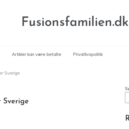
Fusionsfamilien.dk
Artikler kan være betalte
Privatlivspolitik
ler Sverige
S
r Sverige
R