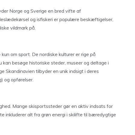
lbyder Norge og Sverige en bred vifte af
deslædekørsel og isfiskeri er populære beskæftigelser,
iske vildmark på.
 kun om sport. De nordiske kulturer er rige på
Du kan besøge historiske steder, museer og deltage i
ige Skandinavien tilbyder en unik indsigt i deres
g) og opførelser.
hed. Mange skisportssteder gør en aktiv indsats for
inkluderer alt fra grøn energi i skilifte til bæredygtige